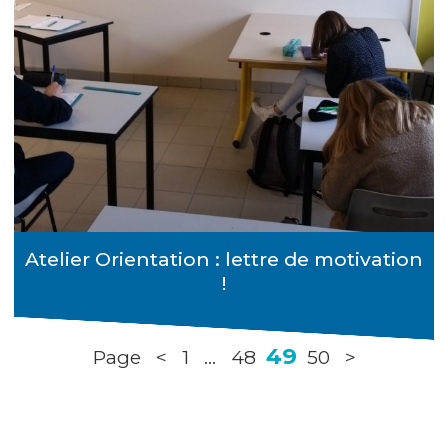
Atelier Orientation : lettre de motivation
!
49
Page
<
1
...
48
50
>