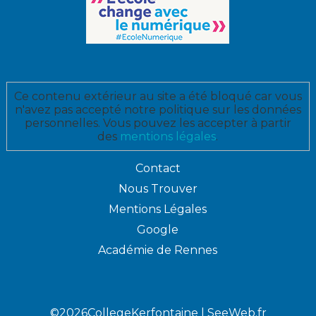
Ce contenu extérieur au site a été bloqué car vous
n'avez pas accepté notre politique sur les données
personnelles. Vous pouvez les accepter à partir
des
mentions légales
.
Contact
Nous Trouver
Mentions Légales
Google
Académie de Rennes
©2026CollegeKerfontaine |
SeeWeb.fr