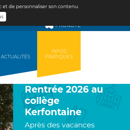
ic et de personnaliser son contenu.
us
PRONOTE
INFOS
ACTUALITÉS
PRATIQUES
Rentrée 2026 au
collège
Kerfontaine
Après des vacances