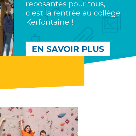
reposantes pour tous,
c'est la rentrée au collège
Kerfontaine !
EN SAVOIR PLUS