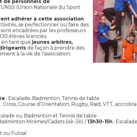
t de personnels de
 à l’UNSS (Union Nationale du Sport
ent adhérer à cette association
ivités, se perfectionner ou faire des
és sont encadrées par les professeurs
130 élèves licenciés.
r en tant que
jeunes arbitres,
dirigeants
de façon à prendre des
ement à la vie de l’association.
ée
: Escalade, Badminton, Tennis de table
s
: Cross, Course d’Orientation, Rugby, Raid, VTT, accrob
alade ou Badminton et Tennis de table
Badminton Minimes/Cadets (4è-3è) /
13h30-15h
:
Escalad
t ou Futsal