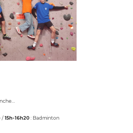
ranche…
e
/
15h-16h20
:
Badminton