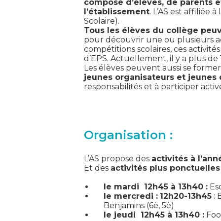
composé d’élèves, de parents e
l’établissement
. L’AS est affiliée
Scolaire).
Tous les élèves du collège peuv
pour découvrir une ou plusieurs act
compétitions scolaires, ces activit
d’EPS. Actuellement, il y a plus de 
Les élèves peuvent aussi se forme
jeunes organisateurs et jeunes 
responsabilités et à participer activ
Organisation :
L’AS propose des
activités à l’ann
Et des
activités plus ponctuelle
le mardi 12h45 à 13h40 :
Esc
le mercredi :
12h20-13h45
: 
Benjamins (6è, 5è)
le jeudi 12h45 à 13h40 :
Foo