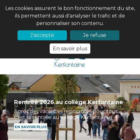
Les cookies assurent le bon fonctionnement du site,
ils permettent aussi d'analyser le trafic et de
personnaliser son contenu.
02 97 56 61 18
PRONOTE
J'accepte
Je refuse
En savoir plus
Rentrée 2026 au collège Kerfontaine
Après des vacances reposantes pour tous,
c'est la rentrée au collège Kerfontaine !
EN SAVOIR PLUS