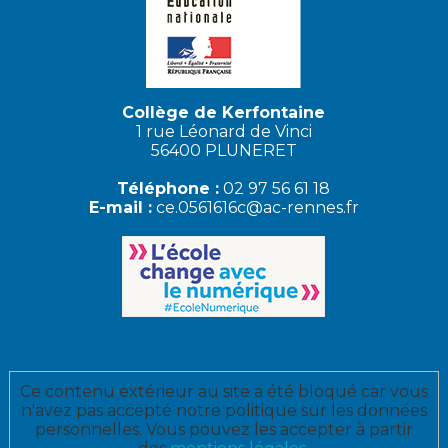
Collège de Kerfontaine
1 rue Léonard de Vinci
56400 PLUNERET
Téléphone :
02 97 56 61 18
E-mail :
ce.0561616c@ac-rennes.fr
Ce contenu extérieur au site a été bloqué car vous
n'avez pas accepté notre politique sur les données
personnelles. Vous pouvez les accepter à partir