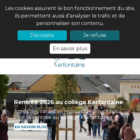
Les cookies assurent le bon fonctionnement du site,
ils permettent aussi d'analyser le trafic et de
personnaliser son contenu.
02 97 56 61 18
PRONOTE
J'accepte
Je refuse
En savoir plus
L'Atelier en visite à Nantes
Rentrée 2026 au collège Kerfontaine
Les élèves de l'option arts plastiques se sont
Après des vacances reposantes pour tous,
rendus à Nantes pour une découverte
c'est la rentrée au collège Kerfontaine !
artistique et culturelle de différents sites
EN SAVOIR PLUS
EN SAVOIR PLUS