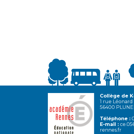
Collège de K
1 rue Léonard 
56400 PLUN
Téléphone :
0
E-mail :
ce.05
rennes.fr