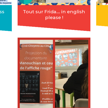
ss
Tout sur Frida... in english
please !