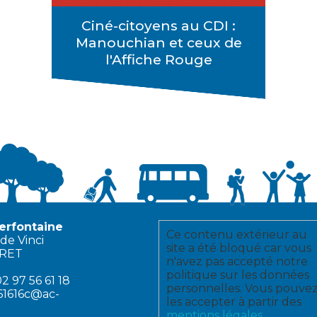
Ciné-citoyens au CDI :
Manouchian et ceux de
l'Affiche Rouge
erfontaine
Ce contenu extérieur au
de Vinci
site a été bloqué car vous
ERET
n'avez pas accepté notre
politique sur les données
2 97 56 61 18
personnelles. Vous pouve
61616c@ac-
les accepter à partir des
mentions légales
.