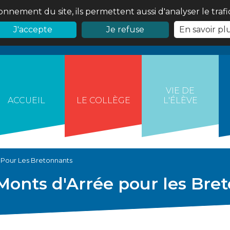
onnement du site, ils permettent aussi d'analyser le traf
J'accepte
Je refuse
En savoir pl
VIE DE
ACCUEIL
LE COLLÈGE
L'ÉLÈVE
 Pour Les Bretonnants
 Monts d'Arrée pour les Bre