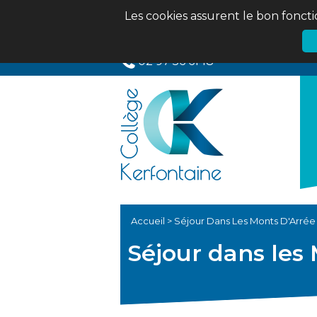
Les cookies assurent le bon foncti
02 97 56 61 18
Accueil
>
Séjour Dans Les Monts D'Arrée
Séjour dans les