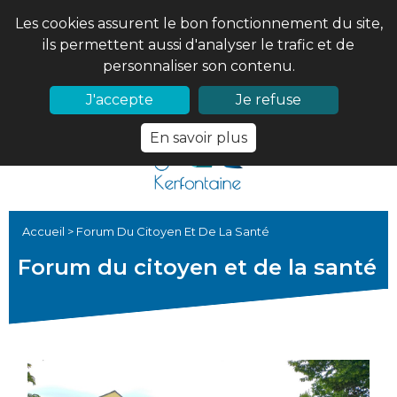
Les cookies assurent le bon fonctionnement du site,
ils permettent aussi d'analyser le trafic et de
personnaliser son contenu.
02 97 56 61 18
PRONOTE
J'accepte
Je refuse
En savoir plus
Accueil
>
Forum Du Citoyen Et De La Santé
Forum du citoyen et de la santé