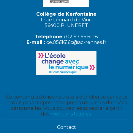
Collège de Kerfontaine
1 rue Léonard de Vinci
56400 PLUNERET
Téléphone :
02 97 56 61 18
E-mail :
ce.0561616c@ac-rennes.fr
Ce contenu extérieur au site a été bloqué car vous
n'avez pas accepté notre politique sur les données
personnelles. Vous pouvez les accepter à partir
des
mentions légales
.
Contact