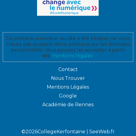
Ce contenu extérieur au site a été bloqué car vous
n'avez pas accepté notre politique sur les données
personnelles. Vous pouvez les accepter à partir
des
mentions légales
.
Contact
Nous Trouver
Mentions Légales
Google
Académie de Rennes
©2026CollegeKerfontaine |
SeeWeb.fr