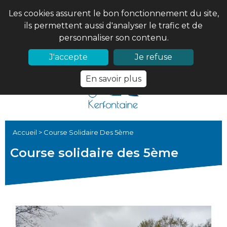
Les cookies assurent le bon fonctionnement du site,
ils permettent aussi d'analyser le trafic et de
personnaliser son contenu.
02 97 56 61 18
PRONOTE
J'accepte
Je refuse
En savoir plus
Accueil
>
Course Solidaire Des 5ème
Course solidaire des 5ème