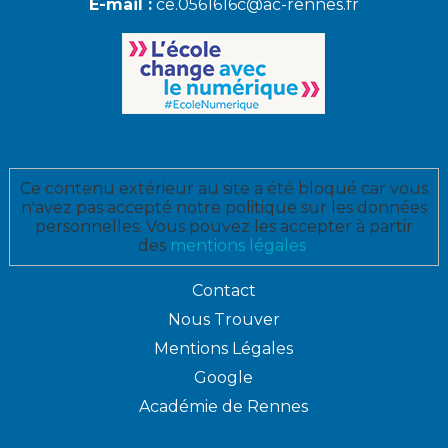
E-mail :
ce.0561616c@ac-rennes.fr
Ce contenu extérieur au site a été bloqué car vous
n'avez pas accepté notre politique sur les données
personnelles. Vous pouvez les accepter à partir
des
mentions légales
.
Contact
Nous Trouver
Mentions Légales
Google
Académie de Rennes