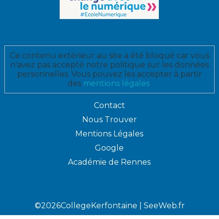
Ce contenu extérieur au site a été bloqué car vous
n'avez pas accepté notre politique sur les données
personnelles. Vous pouvez les accepter à partir
des
mentions légales
.
Contact
Nous Trouver
Mentions Légales
Google
Académie de Rennes
©2026CollegeKerfontaine |
SeeWeb.fr