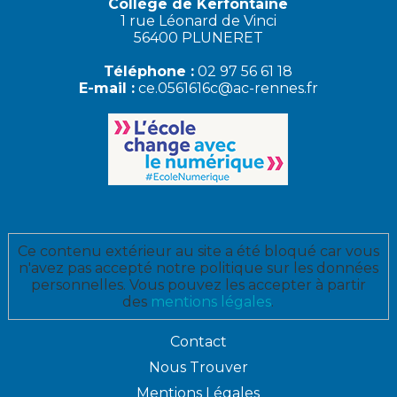
Collège de Kerfontaine
1 rue Léonard de Vinci
56400 PLUNERET
Téléphone :
02 97 56 61 18
E-mail :
ce.0561616c@ac-rennes.fr
Ce contenu extérieur au site a été bloqué car vous
n'avez pas accepté notre politique sur les données
personnelles. Vous pouvez les accepter à partir
des
mentions légales
.
Contact
Nous Trouver
Mentions Légales