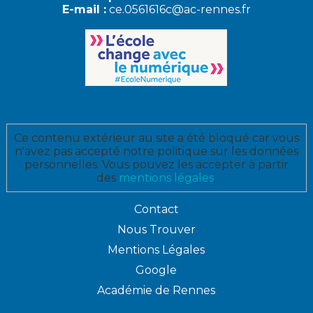
E-mail :
ce.0561616c@ac-rennes.fr
Ce contenu extérieur au site a été bloqué car vous
n'avez pas accepté notre politique sur les données
personnelles. Vous pouvez les accepter à partir
des
mentions légales
.
Contact
Nous Trouver
Mentions Légales
Google
Académie de Rennes