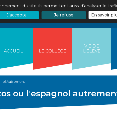
onnement du site, ils permettent aussi d'analyser le traf
J'accepte
Je refuse
En savoir pl
VIE DE
ACCUEIL
LE COLLÈGE
L'ÉLÈVE
gnol Autrement
tos ou l'espagnol autremen