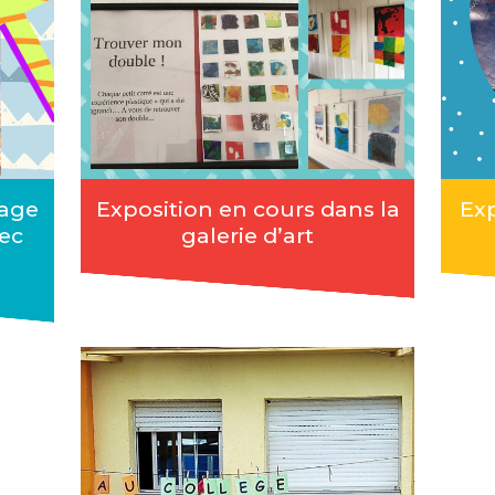
yage
Exposition en cours dans la
Exp
ec
galerie d’art