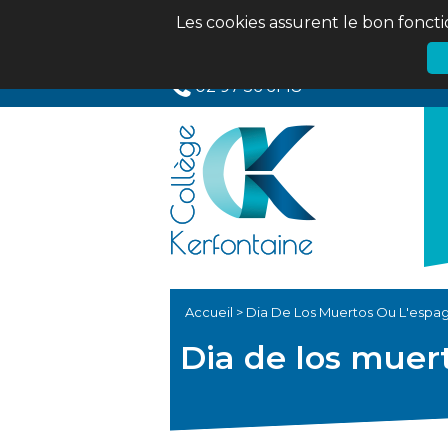
Les cookies assurent le bon foncti
02 97 56 61 18
Accueil
>
Dia De Los Muertos Ou L'espa
Dia de los muer