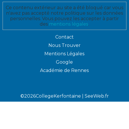
Ce contenu extérieur au site a été bloqué car vous
n'avez pas accepté notre politique sur les données
personnelles. Vous pouvez les accepter à partir
des
mentions légales
.
Contact
Nous Trouver
Mentions Légales
Google
Académie de Rennes
©2026CollegeKerfontaine |
SeeWeb.fr