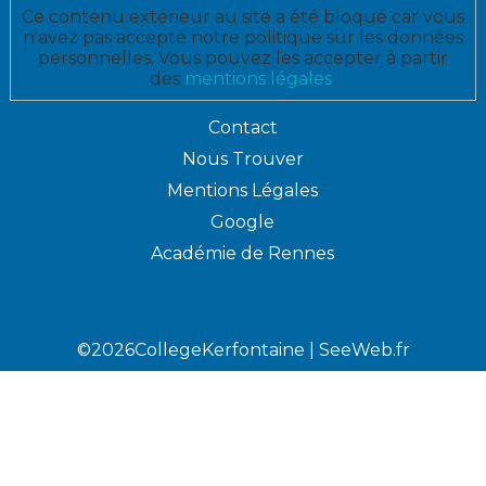
Ce contenu extérieur au site a été bloqué car vous
n'avez pas accepté notre politique sur les données
personnelles. Vous pouvez les accepter à partir
des
mentions légales
.
Contact
Nous Trouver
Mentions Légales
Google
Académie de Rennes
©2026CollegeKerfontaine |
SeeWeb.fr