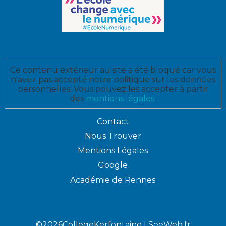
Ce contenu extérieur au site a été bloqué car vous
n'avez pas accepté notre politique sur les données
personnelles. Vous pouvez les accepter à partir
des
mentions légales
.
Contact
Nous Trouver
Mentions Légales
Google
Académie de Rennes
©2026CollegeKerfontaine |
SeeWeb.fr