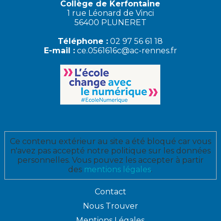
Collège de Kerfontaine
1 rue Léonard de Vinci
56400 PLUNERET
Téléphone :
02 97 56 61 18
E-mail :
ce.0561616c@ac-rennes.fr
Ce contenu extérieur au site a été bloqué car vous
n'avez pas accepté notre politique sur les données
personnelles. Vous pouvez les accepter à partir
des
mentions légales
.
Contact
Nous Trouver
Mentions Légales