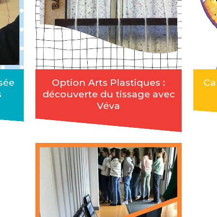
sée
Option Arts Plastiques :
Ca
s
découverte du tissage avec
Véva