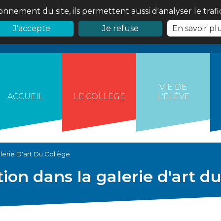
onnement du site, ils permettent aussi d'analyser le traf
J'accepte
Je refuse
En savoir pl
VIE DE
ACCUEIL
LE COLLÈGE
L'ÉLÈVE
lerie D'art Du Collège
ion dans la galerie d'art du