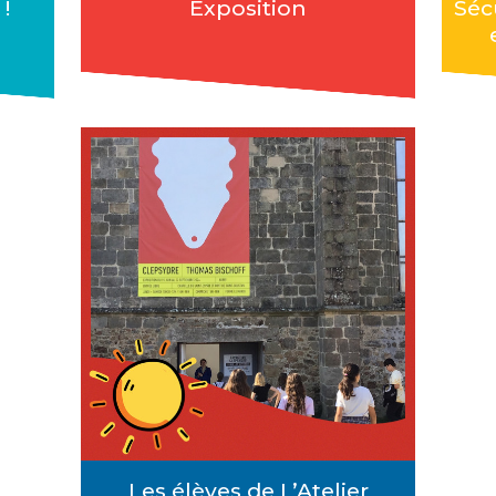
!
Exposition
Séc
Les élèves de L’Atelier