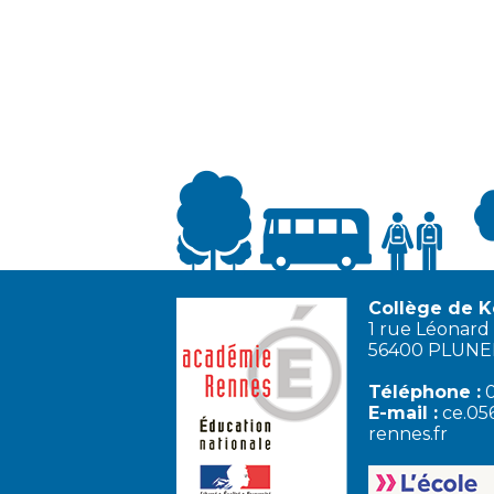
Collège de K
1 rue Léonard 
56400 PLUN
Téléphone :
0
E-mail :
ce.05
rennes.fr