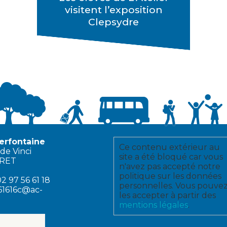
visitent l’exposition
Clepsydre
erfontaine
Ce contenu extérieur au
de Vinci
site a été bloqué car vous
ERET
n'avez pas accepté notre
politique sur les données
2 97 56 61 18
personnelles. Vous pouve
61616c@ac-
les accepter à partir des
mentions légales
.