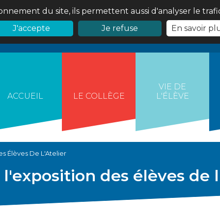
onnement du site, ils permettent aussi d'analyser le traf
J'accepte
Je refuse
En savoir pl
VIE DE
ACCUEIL
LE COLLÈGE
L'ÉLÈVE
s Élèves De L'Atelier
l'exposition des élèves de l