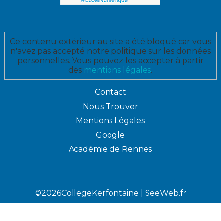
Ce contenu extérieur au site a été bloqué car vous
n'avez pas accepté notre politique sur les données
personnelles. Vous pouvez les accepter à partir
des
mentions légales
.
Contact
Nous Trouver
Mentions Légales
Google
Académie de Rennes
©2026CollegeKerfontaine |
SeeWeb.fr