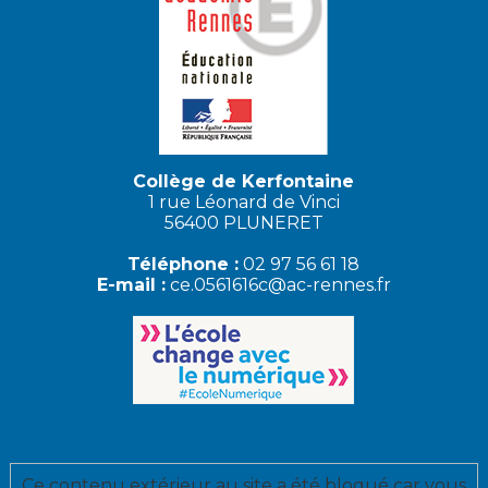
Collège de Kerfontaine
1 rue Léonard de Vinci
56400 PLUNERET
Téléphone :
02 97 56 61 18
E-mail :
ce.0561616c@ac-rennes.fr
Ce contenu extérieur au site a été bloqué car vous