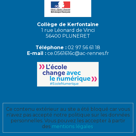
Collège de Kerfontaine
1 rue Léonard de Vinci
56400 PLUNERET
Téléphone :
02 97 56 61 18
E-mail :
ce.0561616c@ac-rennes.fr
Ce contenu extérieur au site a été bloqué car vous
n'avez pas accepté notre politique sur les données
personnelles. Vous pouvez les accepter à partir
des
mentions légales
.