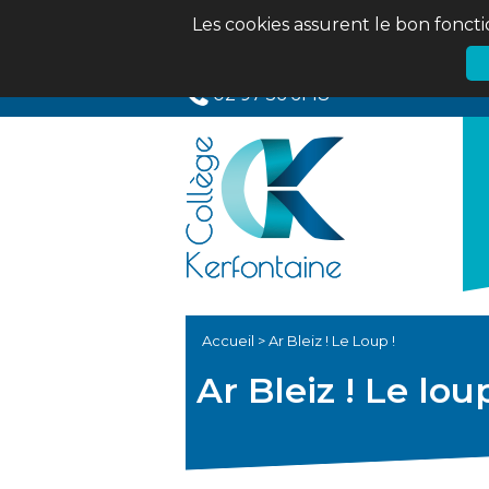
Les cookies assurent le bon foncti
02 97 56 61 18
Accueil
>
Ar Bleiz ! Le Loup !
Ar Bleiz ! Le loup