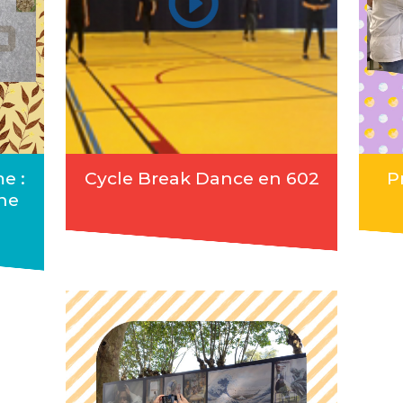
e :
Cycle Break Dance en 602
P
une