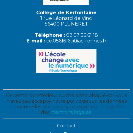
Collège de Kerfontaine
1 rue Léonard de Vinci
56400 PLUNERET
Téléphone :
02 97 56 61 18
E-mail :
ce.0561616c@ac-rennes.fr
Ce contenu extérieur au site a été bloqué car vous
n'avez pas accepté notre politique sur les données
personnelles. Vous pouvez les accepter à partir
des
mentions légales
.
Contact