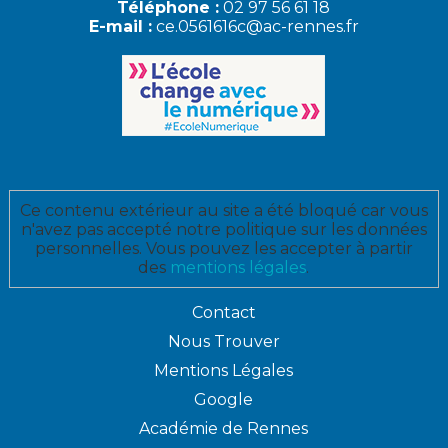
Téléphone :
02 97 56 61 18
E-mail :
ce.0561616c@ac-rennes.fr
Ce contenu extérieur au site a été bloqué car vous
n'avez pas accepté notre politique sur les données
personnelles. Vous pouvez les accepter à partir
des
mentions légales
.
Contact
Nous Trouver
Mentions Légales
Google
Académie de Rennes