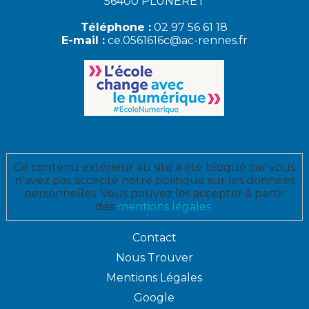
56400 PLUNERET
Téléphone :
02 97 56 61 18
E-mail :
ce.0561616c@ac-rennes.fr
Ce contenu extérieur au site a été bloqué car vous
n'avez pas accepté notre politique sur les données
personnelles. Vous pouvez les accepter à partir
des
mentions légales
.
Contact
Nous Trouver
Mentions Légales
Google