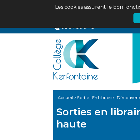
Les cookies assurent le bon foncti
02 97 56 61 18
Accueil
>
Sorties En Librairie : Découvert
Sorties en librai
haute