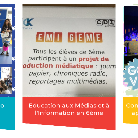
ro
Education aux Médias et à
Con
l'Information en 6ème
a