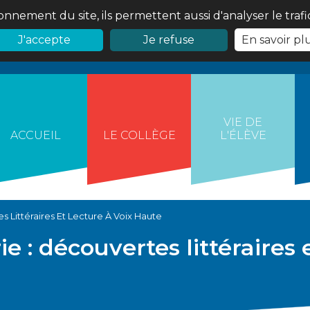
onnement du site, ils permettent aussi d'analyser le traf
J'accepte
Je refuse
En savoir pl
VIE DE
ACCUEIL
LE COLLÈGE
L'ÉLÈVE
es Littéraires Et Lecture À Voix Haute
rie : découvertes littéraires 