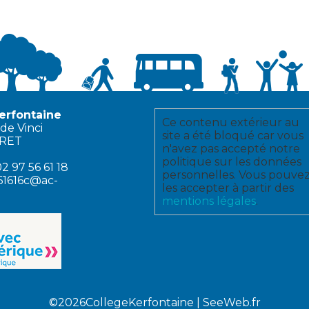
erfontaine
Ce contenu extérieur au
de Vinci
site a été bloqué car vous
ERET
n'avez pas accepté notre
politique sur les données
2 97 56 61 18
personnelles. Vous pouve
61616c@ac-
les accepter à partir des
mentions légales
.
©2026CollegeKerfontaine |
SeeWeb.fr