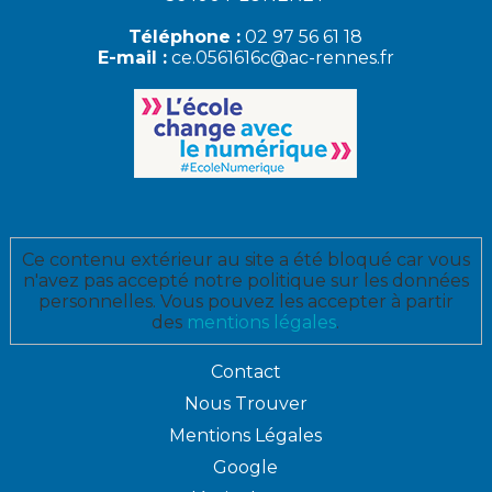
Téléphone :
02 97 56 61 18
E-mail :
ce.0561616c@ac-rennes.fr
Ce contenu extérieur au site a été bloqué car vous
n'avez pas accepté notre politique sur les données
personnelles. Vous pouvez les accepter à partir
des
mentions légales
.
Contact
Nous Trouver
Mentions Légales
Google