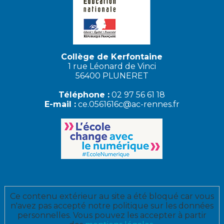
Collège de Kerfontaine
1 rue Léonard de Vinci
56400 PLUNERET
Téléphone :
02 97 56 61 18
E-mail :
ce.0561616c@ac-rennes.fr
Ce contenu extérieur au site a été bloqué car vous
n'avez pas accepté notre politique sur les données
personnelles. Vous pouvez les accepter à partir