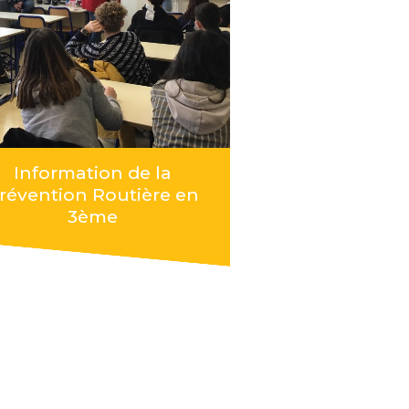
Information de la
révention Routière en
3ème