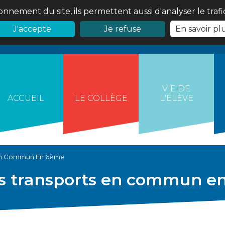
onnement du site, ils permettent aussi d'analyser le traf
J'accepte
Je refuse
En savoir pl
VIE DE
ACCUEIL
LE COLLÈGE
L'ÉLÈVE
 En Commun En 6ème
les transports en commun 