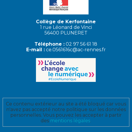
Collège de Kerfontaine
1 rue Léonard de Vinci
56400 PLUNERET
Téléphone :
02 97 56 61 18
E-mail :
ce.0561616c@ac-rennes.fr
Ce contenu extérieur au site a été bloqué car vous
n'avez pas accepté notre politique sur les données
personnelles. Vous pouvez les accepter à partir
des
mentions légales
.