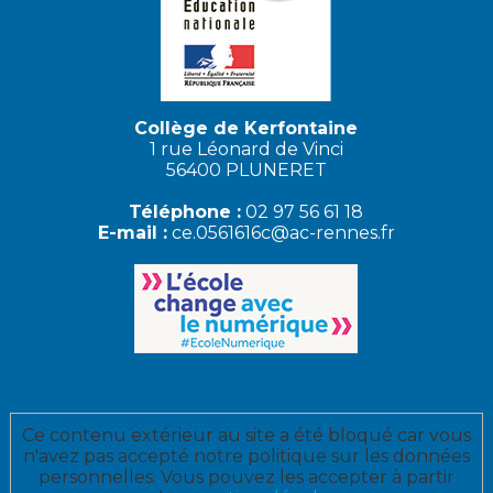
Collège de Kerfontaine
1 rue Léonard de Vinci
56400 PLUNERET
Téléphone :
02 97 56 61 18
E-mail :
ce.0561616c@ac-rennes.fr
Ce contenu extérieur au site a été bloqué car vous
n'avez pas accepté notre politique sur les données
personnelles. Vous pouvez les accepter à partir