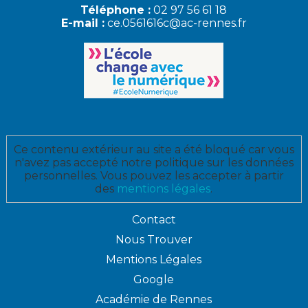
Téléphone :
02 97 56 61 18
E-mail :
ce.0561616c@ac-rennes.fr
Ce contenu extérieur au site a été bloqué car vous
n'avez pas accepté notre politique sur les données
personnelles. Vous pouvez les accepter à partir
des
mentions légales
.
Contact
Nous Trouver
Mentions Légales
Google
Académie de Rennes