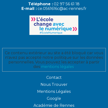
Téléphone :
02 97 56 61 18
E-mail :
ce.0561616c@ac-rennes.fr
Ce contenu extérieur au site a été bloqué car vous
n'avez pas accepté notre politique sur les données
personnelles. Vous pouvez les accepter à partir
des
mentions légales
.
Contact
Nous Trouver
Mentions Légales
Google
Académie de Rennes