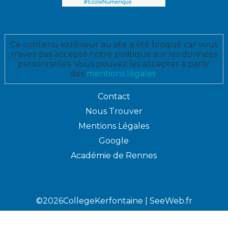
Ce contenu extérieur au site a été bloqué car vous
n'avez pas accepté notre politique sur les données
personnelles. Vous pouvez les accepter à partir
des
mentions légales
.
Contact
Nous Trouver
Mentions Légales
Google
Académie de Rennes
©2026CollegeKerfontaine |
SeeWeb.fr