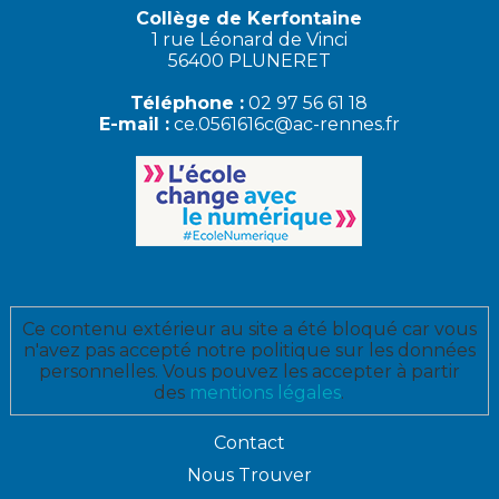
Collège de Kerfontaine
1 rue Léonard de Vinci
56400 PLUNERET
Téléphone :
02 97 56 61 18
E-mail :
ce.0561616c@ac-rennes.fr
Ce contenu extérieur au site a été bloqué car vous
n'avez pas accepté notre politique sur les données
personnelles. Vous pouvez les accepter à partir
des
mentions légales
.
Contact
Nous Trouver