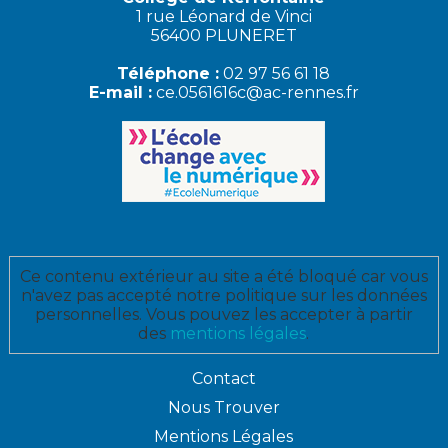
1 rue Léonard de Vinci
56400 PLUNERET
Téléphone :
02 97 56 61 18
E-mail :
ce.0561616c@ac-rennes.fr
Ce contenu extérieur au site a été bloqué car vous
n'avez pas accepté notre politique sur les données
personnelles. Vous pouvez les accepter à partir
des
mentions légales
.
Contact
Nous Trouver
Mentions Légales