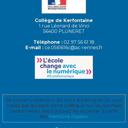
Collège de Kerfontaine
1 rue Léonard de Vinci
56400 PLUNERET
Téléphone :
02 97 56 61 18
E-mail :
ce.0561616c@ac-rennes.fr
Ce contenu extérieur au site a été bloqué car vous
n'avez pas accepté notre politique sur les données
personnelles. Vous pouvez les accepter à partir
des
mentions légales
.