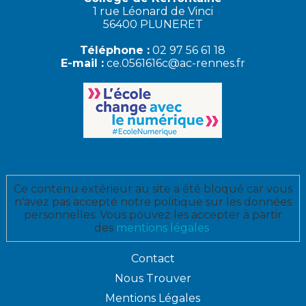
1 rue Léonard de Vinci
56400 PLUNERET
Téléphone :
02 97 56 61 18
E-mail :
ce.0561616c@ac-rennes.fr
Ce contenu extérieur au site a été bloqué car vous
n'avez pas accepté notre politique sur les données
personnelles. Vous pouvez les accepter à partir
des
mentions légales
.
Contact
Nous Trouver
Mentions Légales