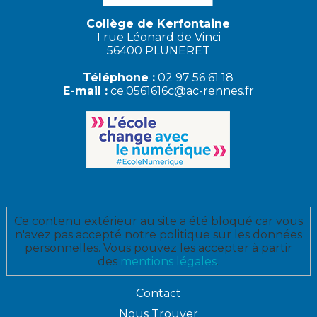
Collège de Kerfontaine
1 rue Léonard de Vinci
56400 PLUNERET
Téléphone :
02 97 56 61 18
E-mail :
ce.0561616c@ac-rennes.fr
Ce contenu extérieur au site a été bloqué car vous
n'avez pas accepté notre politique sur les données
personnelles. Vous pouvez les accepter à partir
des
mentions légales
.
Contact
Nous Trouver