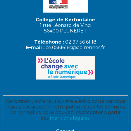
Collège de Kerfontaine
1 rue Léonard de Vinci
56400 PLUNERET
Téléphone :
02 97 56 61 18
E-mail :
ce.0561616c@ac-rennes.fr
Ce contenu extérieur au site a été bloqué car vous
n'avez pas accepté notre politique sur les données
personnelles. Vous pouvez les accepter à partir
des
mentions légales
.