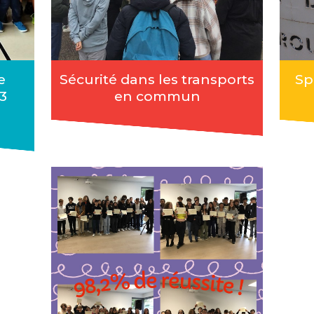
e
Sécurité dans les transports
Sp
3
en commun