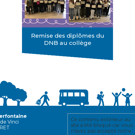
Remise des diplômes du
DNB au collège
erfontaine
Ce contenu extérieur au
de Vinci
site a été bloqué car vous
ERET
n'avez pas accepté notre