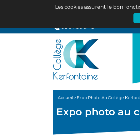
Les cookies assurent le bon foncti
02 97 56 61 18
Accueil
>
Expo Photo Au Collège Kerfon
Expo photo au c