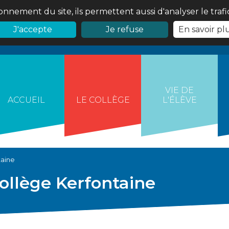
onnement du site, ils permettent aussi d'analyser le traf
J'accepte
Je refuse
En savoir pl
VIE DE
ACCUEIL
LE COLLÈGE
L'ÉLÈVE
taine
ollège Kerfontaine