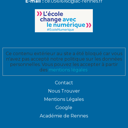
E-mail :
ce.0561616c@ac-rennes.fr
Ce contenu extérieur au site a été bloqué car vous
n'avez pas accepté notre politique sur les données
personnelles. Vous pouvez les accepter à partir
des
mentions légales
.
Contact
Nous Trouver
Mentions Légales
Google
Académie de Rennes