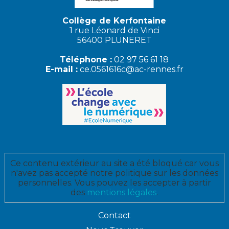
Collège de Kerfontaine
1 rue Léonard de Vinci
56400 PLUNERET
Téléphone :
02 97 56 61 18
E-mail :
ce.0561616c@ac-rennes.fr
Ce contenu extérieur au site a été bloqué car vous
n'avez pas accepté notre politique sur les données
personnelles. Vous pouvez les accepter à partir
des
mentions légales
.
Contact