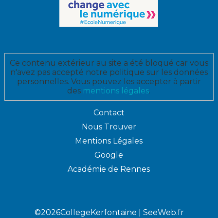
Ce contenu extérieur au site a été bloqué car vous
n'avez pas accepté notre politique sur les données
personnelles. Vous pouvez les accepter à partir
des
mentions légales
.
Contact
Nous Trouver
Mentions Légales
Google
Académie de Rennes
©2026CollegeKerfontaine |
SeeWeb.fr