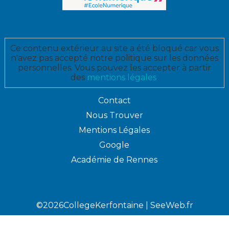
Ce contenu extérieur au site a été bloqué car vous
n'avez pas accepté notre politique sur les données
personnelles. Vous pouvez les accepter à partir
des
mentions légales
.
Contact
Nous Trouver
Mentions Légales
Google
Académie de Rennes
©2026CollegeKerfontaine |
SeeWeb.fr