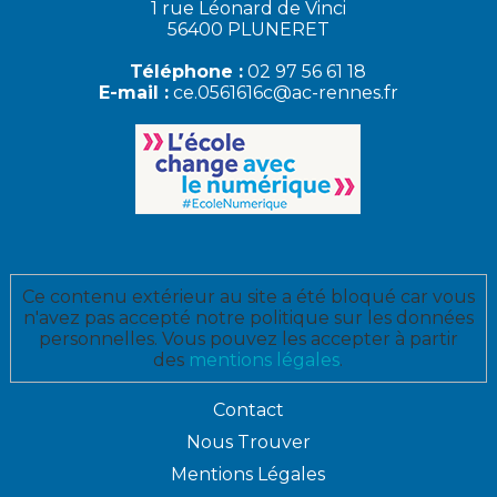
1 rue Léonard de Vinci
56400 PLUNERET
Téléphone :
02 97 56 61 18
E-mail :
ce.0561616c@ac-rennes.fr
Ce contenu extérieur au site a été bloqué car vous
n'avez pas accepté notre politique sur les données
personnelles. Vous pouvez les accepter à partir
des
mentions légales
.
Contact
Nous Trouver
Mentions Légales